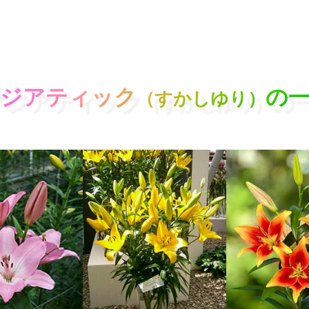
ジアティック
の
（すかしゆり）