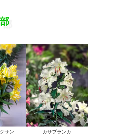
部
クサン
カサブランカ